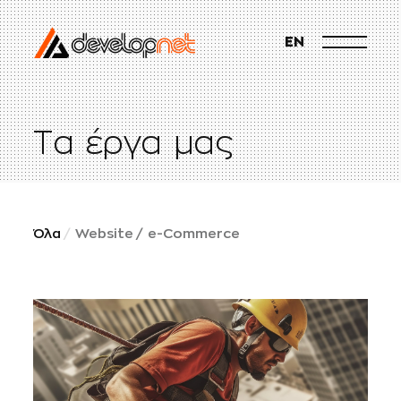
EN
Τ
α
έ
ρ
γ
α
μ
α
ς
Όλα
Website
e-Commerce