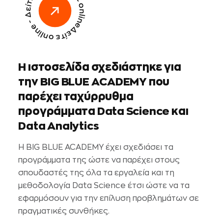
Δείτε online - Δείτε online - Δείτε online -
H
ι
σ
τ
ο
σ
ε
λ
ί
δ
α
σ
χ
ε
δ
ι
ά
σ
τ
η
κ
ε
γ
ι
α
τ
η
ν
B
I
G
B
L
U
E
A
C
A
D
E
M
Y
π
ο
υ
π
α
ρ
έ
χ
ε
ι
τ
α
χ
ύ
ρ
ρ
υ
θ
μ
α
π
ρ
ο
γ
ρ
ά
μ
μ
α
τ
α
D
a
t
a
S
c
i
e
n
c
e
κ
α
ι
D
a
t
a
A
n
a
l
y
t
i
c
s
Η BIG BLUE ACADEMY έχει σχεδιάσει τα
προγράμματα της ώστε να παρέχει στους
σπουδαστές της όλα τα εργαλεία και τη
μεθοδολογία Data Science έτσι ώστε να τα
εφαρμόσουν για την επίλυση προβλημάτων σε
πραγματικές συνθήκες.