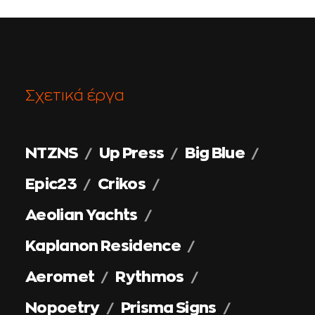
Σχετικά έργα
NTZNS
Up Press
Big Blue
Epic23
Crikos
Aeolian Yachts
Kaplanon Residence
Aeromet
Rythmos
Nopoetry
Prisma Signs