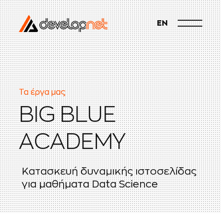
EN
Τα έργα μας
B
I
G
B
L
U
E
A
C
A
D
E
M
Y
Κ
α
τ
α
σ
κ
ε
υ
ή
δ
υ
ν
α
μ
ι
κ
ή
ς
ι
σ
τ
ο
σ
ε
λ
ί
δ
α
ς
γ
ι
α
μ
α
θ
ή
μ
α
τ
α
D
a
t
a
S
c
i
e
n
c
e