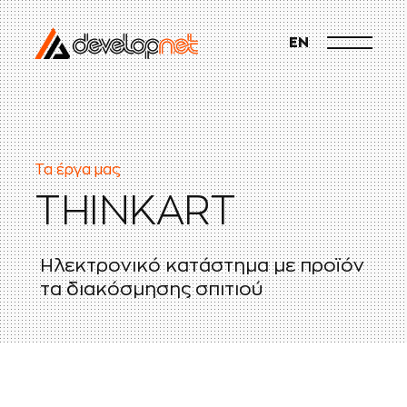
EN
Τα έργα μας
T
H
I
N
K
A
R
T
Η
λ
ε
κ
τ
ρ
ο
ν
ι
κ
ό
κ
α
τ
ά
σ
τ
η
μ
α
μ
ε
π
ρ
ο
ϊ
ό
ν
τ
α
δ
ι
α
κ
ό
σ
μ
η
σ
η
ς
σ
π
ι
τ
ι
ο
ύ