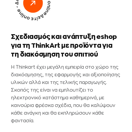
Δείτε online - Δείτε online - Δείτε online -
Σ
χ
ε
δ
ι
α
σ
μ
ό
ς
κ
α
ι
α
ν
ά
π
τ
υ
ξ
η
e
s
h
o
p
γ
ι
α
τ
η
T
h
i
n
k
Α
r
t
μ
ε
π
ρ
ο
ϊ
ό
ν
τ
α
γ
ι
α
τ
η
δ
ι
α
κ
ό
σ
μ
η
σ
η
τ
ο
υ
σ
π
ι
τ
ι
ο
ύ
Η Thinkart έχει μεγάλη εμπειρία στο χώρο της
διακόσμησης, της εφαρμογής και αξιοποίησης
υλικών αλλά και της τελικής παραγωγής.
Σκοπός της είναι να εμπλουτίζει το
ηλεκτρονικό κατάστημα καθημερινά, με
καινούρια φρέσκα σχέδια, που θα καλύψουν
κάθε ανάγκη και θα εκπληρώσουν κάθε
φαντασία.